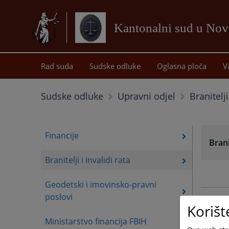
Kantonalni sud u No
Rad suda
Sudske odluke
Oglasna ploča
V
Branitelji
Sudske odluke
Upravni odjel
Financije
Branit
Branitelji i invalidi rata
Geodetski i imovinsko-pravni
poslovi
Korišt
Ministarstvo financija FBIH