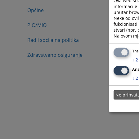
Ova web stra
informacije 
Općine
unutar brows
Neke od ovi
fukcionisat
PIO/MIO
stvari (npr.
Na ovom mjes
Rad i socijalna politika
Tra
Zdravstveno osiguranje
↓
2
Ana
↓
2
Ne prihva