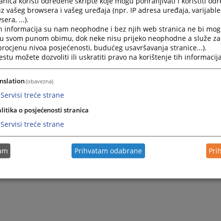
nica koristi određene skripte koje mogu pohranjivati i koristiti od
iz vašeg browsera i vašeg uređaja (npr. IP adresa uređaja, varijable 
era, ...).
h informacija su nam neophodne i bez njih web stranica ne bi mog
i u svom punom obimu, dok neke nisu prijeko neophodne a služe z
 procjenu nivoa posjećenosti, budućeg usavršavanja stranice...).
tu možete dozvoliti ili uskratiti pravo na korištenje tih informacija
nslation
(obavezna)
Servisi treće strane
litika o posjećenosti stranica
Servisi treće strane
tam
Prihvatam odabrane
Pri