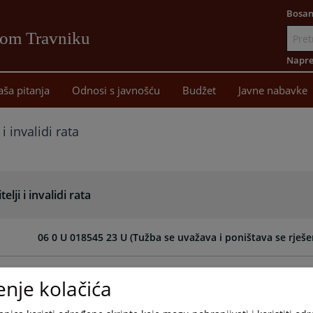
Bosan
vom Travniku
Idi
na
Napre
sadržaj
aša pitanja
Odnosi s javnošću
Budžet
Javne nabavke
 i invalidi rata
elji i invalidi rata
06 0 U 018545 23 U (Tužba se uvažava i poništava se rješe
06 0 U 018783 23 U (Tužba se odbija kao neutemeljena...)
enje kolačića