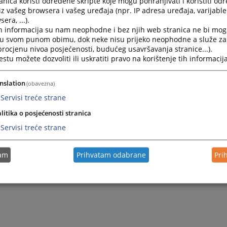
nica koristi određene skripte koje mogu pohranjivati i koristiti od
iz vašeg browsera i vašeg uređaja (npr. IP adresa uređaja, varijable 
era, ...).
h informacija su nam neophodne i bez njih web stranica ne bi mog
i u svom punom obimu, dok neke nisu prijeko neophodne a služe z
 procjenu nivoa posjećenosti, budućeg usavršavanja stranice...).
tu možete dozvoliti ili uskratiti pravo na korištenje tih informacija
nslation
(obavezna)
Servisi treće strane
litika o posjećenosti stranica
Servisi treće strane
tam
Prihvatam odabrane
Pri