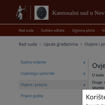
Kantonalni sud u No
Rad suda
Sudske odluke
Oglasna ploča
V
Ovjere i p
Rad suda
Upute građanima
Radno vrijeme
Ovje
Uvjerenja i potvrde
U sudu 
Druge o
Ovjere i prepisi
stranke 
Korišt
Prijem pošte