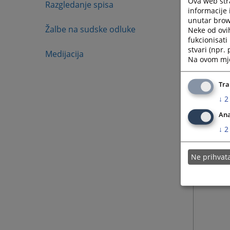
Ova web stra
Razgledanje spisa
informacije 
unutar brows
Žalbe na sudske odluke
Neke od ovi
fukcionisat
stvari (npr.
Medijacija
Na ovom mjes
Tra
↓
2
Ana
↓
2
Ne prihva