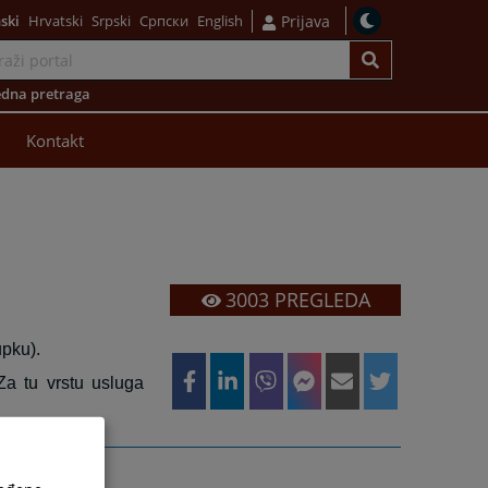
ski
Hrvatski
Srpski
Српски
English
Prijava
dna pretraga
Kontakt
3003
PREGLEDA
upku).
Za tu vrstu usluga