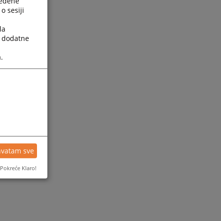
ređene
o sesiji
la
a dodatne
.
hvatam sve
Pokreće Klaro!