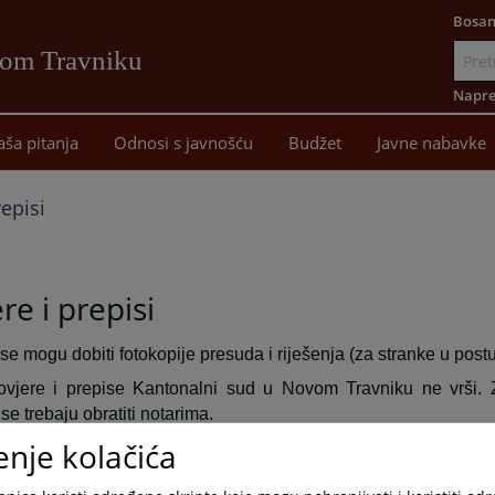
Bosan
vom Travniku
Idi
na
Napre
sadržaj
aša pitanja
Odnosi s javnošću
Budžet
Javne nabavke
repisi
re i prepisi
se mogu dobiti fotokopije presuda i riješenja (za stranke u post
vjere i prepise Kantonalni sud u Novom Travniku ne vrši. 
se trebaju obratiti notarima.
enje kolačića