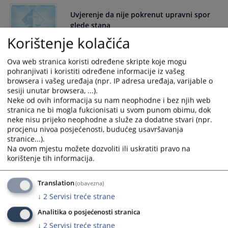
and
and
Uvjerenje da nije pokrenut upravni spor
select
select
glede stana
a
a
Korištenje kolačića
date.
date.
Uvjerenje da nije pokrenut upravni spor glede stana
Press
Press
Ova web stranica koristi određene skripte koje mogu
the
the
pohranjivati i koristiti određene informacije iz vašeg
question
question
browsera i vašeg uređaja (npr. IP adresa uređaja, varijable o
mark
mark
sesiji unutar browsera, ...).
key
key
Neke od ovih informacija su nam neophodne i bez njih web
to
to
stranica ne bi mogla fukcionisati u svom punom obimu, dok
neke nisu prijeko neophodne a služe za dodatne stvari (npr.
get
get
procjenu nivoa posjećenosti, budućeg usavršavanja
the
the
stranice...).
keyboard
keyboard
Na ovom mjestu možete dozvoliti ili uskratiti pravo na
shortcuts
shortcuts
korištenje tih informacija.
for
for
changing
changing
Translation
(obavezna)
dates.
dates.
↓
2
Servisi treće strane
Analitika o posjećenosti stranica
↓
2
Servisi treće strane