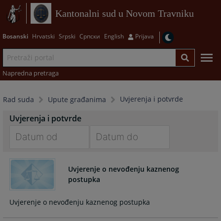
Kantonalni sud u Novom Travniku
Bosanski
Hrvatski
Srpski
Српски
English
Prijava
Napredna pretraga
Uvjerenja i potvrde
Rad suda
Upute građanima
Uvjerenja i potvrde
Navigate
Navigate
forward
forward
Uvjerenje o nevođenju kaznenog
to
to
postupka
interact
interact
with
with
Uvjerenje o nevođenju kaznenog postupka
the
the
calendar
calendar