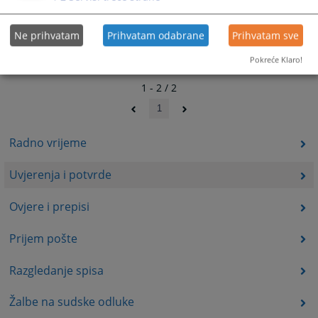
Ne prihvatam
Prihvatam odabrane
Prihvatam sve
Pokreće Klaro!
1 - 2 / 2
1
Radno vrijeme
Uvjerenja i potvrde
Ovjere i prepisi
Prijem pošte
Razgledanje spisa
Žalbe na sudske odluke