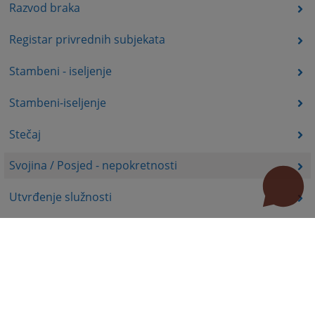
Razvod braka
Registar privrednih subjekata
Stambeni - iseljenje
Stambeni-iseljenje
Stečaj
Svojina / Posjed - nepokretnosti
Utvrđenje služnosti
Uznemiravanje prava vlasništva
Zadržavanje duševno bolesnih osoba u zdravstvenoj
ustanovi
Zašita autorskih prava