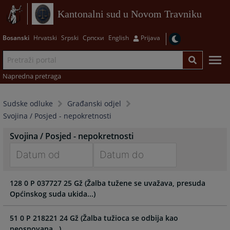
Kantonalni sud u Novom Travniku
Bosanski
Hrvatski
Srpski
Српски
English
Prijava
Napredna pretraga
Sudske odluke
Građanski odjel
Svojina / Posjed - nepokretnosti
Svojina / Posjed - nepokretnosti
Navigate
Navigate
128 0 P 037727 25 Gž (Žalba tužene se uvažava, presuda
forward
forward
Općinskog suda ukida...)
to
to
interact
interact
with
with
51 0 P 218221 24 Gž (Žalba tužioca se odbija kao
the
the
neosnovana...)