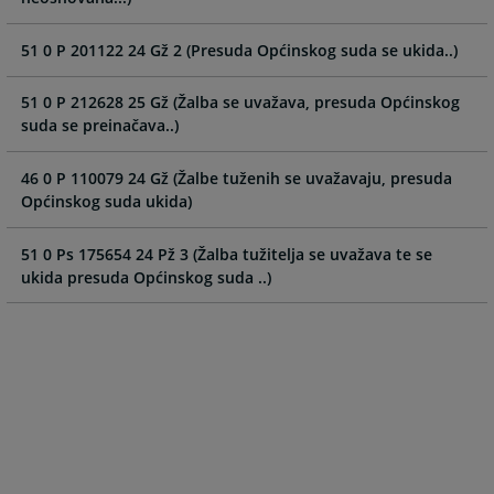
calendar
calendar
and
and
51 0 P 201122 24 Gž 2 (Presuda Općinskog suda se ukida..)
select
select
a
a
51 0 P 212628 25 Gž (Žalba se uvažava, presuda Općinskog
date.
date.
suda se preinačava..)
Press
Press
the
the
46 0 P 110079 24 Gž (Žalbe tuženih se uvažavaju, presuda
question
question
Općinskog suda ukida)
mark
mark
key
key
51 0 Ps 175654 24 Pž 3 (Žalba tužitelja se uvažava te se
to
to
ukida presuda Općinskog suda ..)
get
get
the
the
keyboard
keyboard
shortcuts
shortcuts
for
for
changing
changing
dates.
dates.