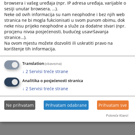
browsera i vašeg uređaja (npr. IP adresa uređaja, varijable o
sesiji unutar browsera, ...).
Neke od ovih informacija su nam neophodne i bez njih web
stranica ne bi mogla fukcionisati u svom punom obimu, dok
neke nisu prijeko neophodne a služe za dodatne stvari (npr.
procjenu nivoa posjećenosti, budućeg usavršavanja
stranice...).
Na ovom mjestu možete dozvoliti ili uskratiti pravo na
korištenje tih informacija.
Translation
(obavezna)
↓
2
Servisi treće strane
Analitika o posjećenosti stranica
↓
2
Servisi treće strane
Ne prihvatam
Prihvatam odabrane
Prihvatam sve
Pokreće Klaro!