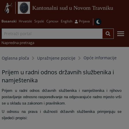
Kantonalni sud u Novom Travniku
Bosanski
Hrvatski
Srpski
Српски
English
Prijava
Napredna pretraga
Opće informacije
Oglasna ploča
Upražnjene pozicije
Prijem u radni odnos državnih službenika i
namještenika
Prijem u radni odnos državnih službenika i namještenika i njihovo
postavljanje odnosno raspoređivanje na odgovarajuće radno mjesto vrši
se u skladu sa zakonom i pravilnikom.
U odnosu na prava i dužnosti državnih službenika primjenjuju se
sljedeći propisi: