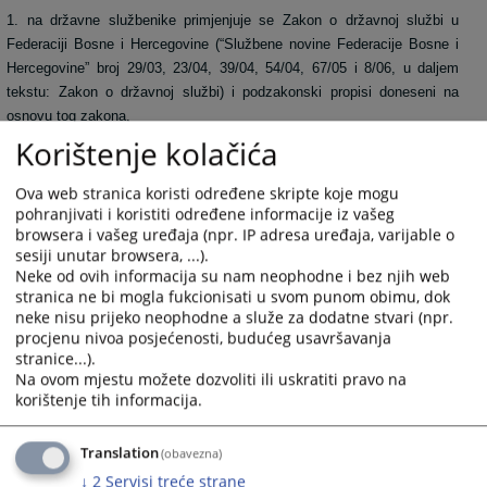
1. na državne službenike primjenjuje se Zakon o državnoj službi u
Federaciji Bosne i Hercegovine (“Službene novine Federacije Bosne i
Hercegovine” broj 29/03, 23/04, 39/04, 54/04, 67/05 i 8/06, u daljem
tekstu: Zakon o državnoj službi) i podzakonski propisi doneseni na
osnovu tog zakona,
Korištenje kolačića
2. na namještenike primjenjuje se Zakon o namještenicima u organima
Ova web stranica koristi određene skripte koje mogu
državne službe u Federaciji Bosne i Hercegovine (“Službene novine
pohranjivati i koristiti određene informacije iz vašeg
Federacije Bosne i Hercegovine” broj 49/05, u daljem tekstu: Zakon o
browsera i vašeg uređaja (npr. IP adresa uređaja, varijable o
namještenicima ) i podzakonski propisi doneseni na osnovu tog
sesiji unutar browsera, ...).
zakona.
Neke od ovih informacija su nam neophodne i bez njih web
stranica ne bi mogla fukcionisati u svom punom obimu, dok
neke nisu prijeko neophodne a služe za dodatne stvari (npr.
Na prava i dužnosti državnih službenika i namještenika pored propisa iz
procjenu nivoa posjećenosti, budućeg usavršavanja
stranice...).
stava 2. ovog člana primjenjuju se, u skladu sa zakonom i opći propisi
Na ovom mjestu možete dozvoliti ili uskratiti pravo na
o radu i kolektivni ugovori.
korištenje tih informacija.
Translation
(obavezna)
4458
PREGLEDA
↓
2
Servisi treće strane