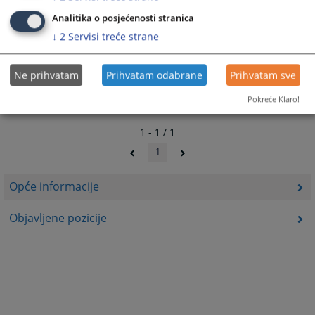
Analitika o posjećenosti stranica
↓
2
Servisi treće strane
Ne prihvatam
Prihvatam odabrane
Prihvatam sve
Pokreće Klaro!
1 - 1 / 1
1
Opće informacije
Objavljene pozicije