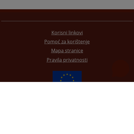
Korisni linkovi
Pomoć za korištenje
Mapa stranice
Pravila privatnosti
Redizajn web stranice je finansirala Evropska unija. Za njen sadržaj isključivo je odgovorno
Visoko sudsko i tužilačko vijeće BiH i ona ne odražava nužno stavove Evropske unije.
© 2021
Visoko sudsko i tužilačko vijeće