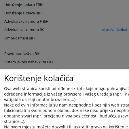
Udruženje sudaca FBiH
Udruženje sudaca BiH
Advokatska komora F BiH
Advokatska komora RS
https://advoka
Ombudsmani BiH
Pravobranilaštvo BiH
Sistem javnih nabavki za BiH
Ured Visokog predstavnika za BiH
Korištenje kolačića
Privredna štampa d.d.
Sarajevo
UNDP u BiH
Ova web stranica koristi određene skripte koje mogu pohranjivati 
određene informacije iz vašeg browsera i vašeg uređaja (npr. IP
UNDP u Srbiji i Crnoj Gori
varijable o sesiji unutar browsera, ...).
UN
Neke od ovih informacija su nam neophodne i bez njih web stra
fukcionisati u svom punom obimu, dok neke nisu prijeko neopho
OSCE Misija u BiH
dodatne stvari (npr. procjenu nivoa posjećenosti, budućeg usav
Evropski sud za ljudska prava
Strasbourg
stranice...).
Na ovom mjestu možete dozvoliti ili uskratiti pravo na korištenje 
Human Rights Watch