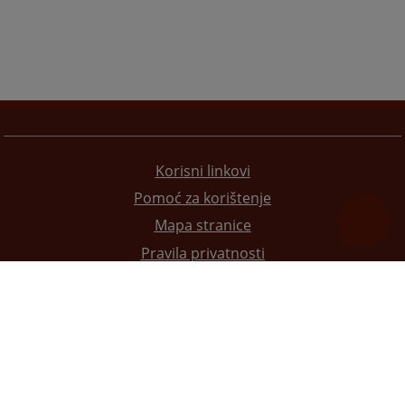
Korisni linkovi
Pomoć za korištenje
Mapa stranice
Pravila privatnosti
Redizajn web stranice je finansirala Evropska unija. Za njen sadržaj isključivo je odgovorno
Visoko sudsko i tužilačko vijeće BiH i ona ne odražava nužno stavove Evropske unije.