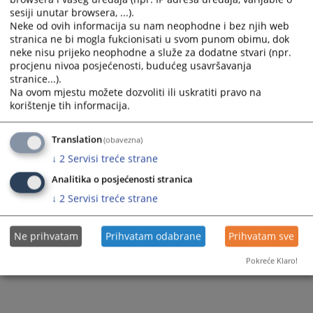
sesiji unutar browsera, ...).
Neke od ovih informacija su nam neophodne i bez njih web
stranica ne bi mogla fukcionisati u svom punom obimu, dok
neke nisu prijeko neophodne a služe za dodatne stvari (npr.
procjenu nivoa posjećenosti, budućeg usavršavanja
stranice...).
Na ovom mjestu možete dozvoliti ili uskratiti pravo na
korištenje tih informacija.
Translation
(obavezna)
↓
2
Servisi treće strane
Analitika o posjećenosti stranica
↓
2
Servisi treće strane
Ne prihvatam
Prihvatam odabrane
Prihvatam sve
Pokreće Klaro!