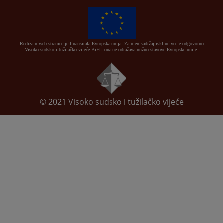
Redizajn web stranice je finansirala Evropska unija. Za njen sadržaj isključivo je odgovorno
Visoko sudsko i tužilačko vijeće BiH i ona ne odražava nužno stavove Evropske unije.
© 2021
Visoko sudsko i tužilačko vijeće