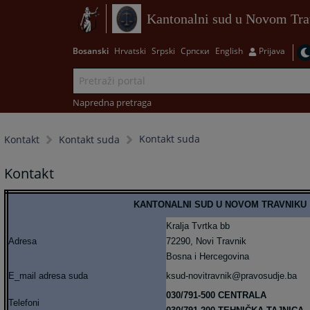
Kantonalni sud u Novom Tra
Bosanski
Hrvatski
Srpski
Српски
English
Prijava
Napredna pretraga
Kontakt suda
Kontakt
Kontakt suda
Kontakt
KANTONALNI SUD U NOVOM TRAVNIKU
Kralja Tvrtka bb
Adresa
72290, Novi Travnik
Bosna i Hercegovina
E_mail adresa suda
ksud-novitravnik@pravosudje.ba
030/791-500 CENTRALA
Telefoni