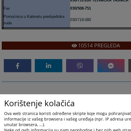
030/791-200 TEHNIČKA TAJNICA
Fax
030/508-751
Pomoćnica u Kabinetu predsjednika
030/719-080
suda
10514
PREGLEDA
Korištenje kolačića
Ova web stranica koristi određene skripte koje mogu pohranjivati
informacije iz vašeg browsera i vašeg uređaja (npr. IP adresa uređ
unutar browsera, ...).
Neke od ovih informacija su nam neophodne i bez njih web stra