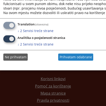
fukcionisati u svom punom obimu, dok neke nisu prijeko neopho
stvari (npr. procjenu nivoa posjećenosti, budućeg usavršavanja st
1 - 1 / 1
Na ovom mjestu možete dozvoliti ili uskratiti pravo na korištenje 
1
Translation
(obavezna)
Kontakt suda
↓
2
Servisi treće strane
Adresar pravosudnih institucija
Analitika o posjećenosti stranica
↓
2
Servisi treće strane
Ne prihvatam
Prihvatam odabrane
Korisni linkovi
Pomoć za korištenje
Mapa stranice
Pravila privatnosti