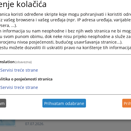
enje kolačića
Obavijest o Kolektivnom godišnjem odmoru u 2026. 
-
nica koristi određene skripte koje mogu pohranjivati i koristiti od
iz vašeg browsera i vašeg uređaja (npr. IP adresa uređaja, varijable 
17.07.2026.
era, ...).
h informacija su nam neophodne i bez njih web stranica ne bi mog
i u svom punom obimu, dok neke nisu prijeko neophodne a služe z
Uručeni certifikati za uspješno završenu obuku iz zn
 procjenu nivoa posjećenosti, budućeg usavršavanja stranice...).
tu možete dozvoliti ili uskratiti pravo na korištenje tih informacija
-
13.07.2026.
nslation
(obavezna)
Servisi treće strane
Javni oglas za prijem namještenika u radni odnos
litika o posjećenosti stranica
-
Servisi treće strane
09.07.2026.
tam
Prihvatam odabrane
Pri
06 0 K 021002 26 K
-
07.07.2026.