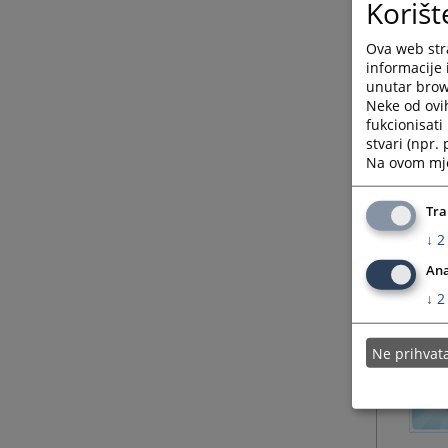
Korišt
Ova web stra
informacije 
unutar brows
Neke od ovi
fukcionisat
stvari (npr.
Na ovom mjes
Tra
↓
2
Ana
↓
2
Ne prihva