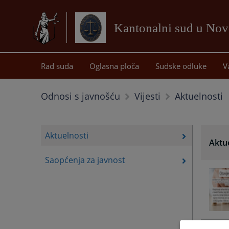
Kantonalni sud u No
Rad suda
Oglasna ploča
Sudske odluke
V
Aktuelnosti
Odnosi s javnošću
Vijesti
Aktuelnosti
Aktu
Saopćenja za javnost