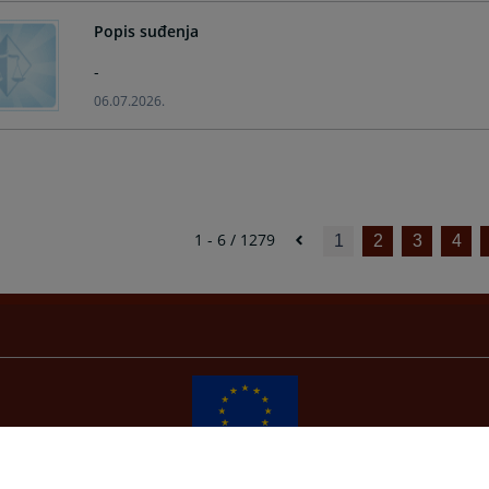
Popis suđenja
-
06.07.2026.
1 - 6 / 1279
1
2
3
4
Redizajn web stranice je finansirala Evropska unija. Za njen sadržaj isključivo je odgovorno
Visoko sudsko i tužilačko vijeće BiH i ona ne odražava nužno stavove Evropske unije.