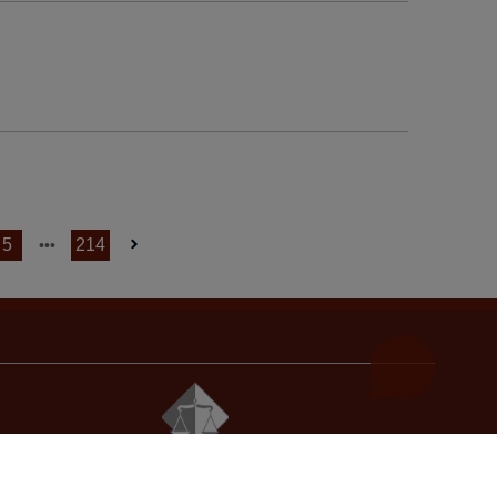
5
214
© 2021
Visoko sudsko i tužilačko vijeće