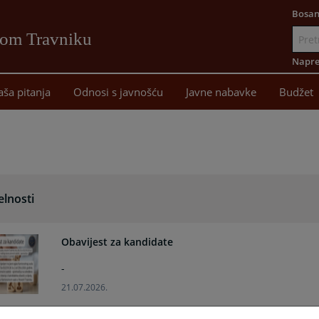
Bosan
vom Travniku
Idi
na
Napre
sadržaj
aša pitanja
Odnosi s javnošću
Javne nabavke
Budžet
elnosti
Obavijest za kandidate
-
21.07.2026.