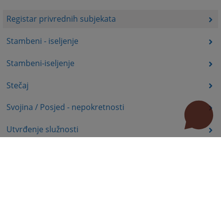
Registar privrednih subjekata
Stambeni - iseljenje
Stambeni-iseljenje
Stečaj
Svojina / Posjed - nepokretnosti
Utvrđenje služnosti
Uznemiravanje prava vlasništva
Zadržavanje duševno bolesnih osoba u zdravstvenoj
ustanovi
Zašita autorskih prava