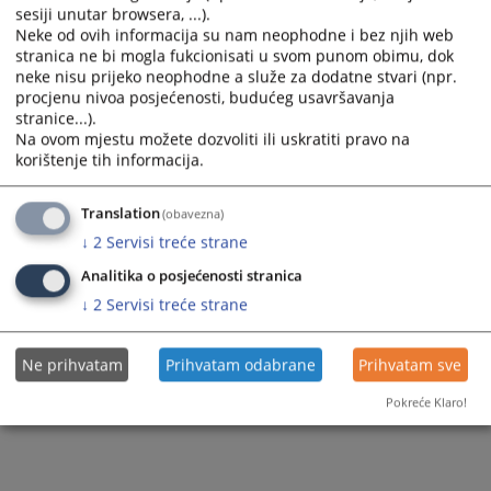
sesiji unutar browsera, ...).
Neke od ovih informacija su nam neophodne i bez njih web
stranica ne bi mogla fukcionisati u svom punom obimu, dok
neke nisu prijeko neophodne a služe za dodatne stvari (npr.
procjenu nivoa posjećenosti, budućeg usavršavanja
stranice...).
Na ovom mjestu možete dozvoliti ili uskratiti pravo na
korištenje tih informacija.
Translation
(obavezna)
↓
2
Servisi treće strane
Analitika o posjećenosti stranica
↓
2
Servisi treće strane
Ne prihvatam
Prihvatam odabrane
Prihvatam sve
Pokreće Klaro!