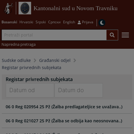
Kantonalni sud u Novom Travniku
Bosanski
Hrvatski
Srpski
Српски
English
Prijava
Napredna pretraga
Sudske odluke
Građanski odjel
Registar privrednih subjekata
Registar privrednih subjekata
Navigate
Navigate
06 0 Reg 020954 25 Pž (Žalba predlagateljice se uvažava..)
forward
forward
to
to
interact
interact
06 0 Reg 021027 25 Pž (Žalba se odbija kao neosnovana..)
with
with
the
the