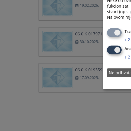
Neke od ovi
19.02.2026.
fukcionisat
stvari (npr.
Na ovom mjes
Tra
06 0 K 017971 25 K
↓
2
30.10.2025.
Ana
↓
2
06 0 K 019359 25 K
Ne prihva
17.09.2025.