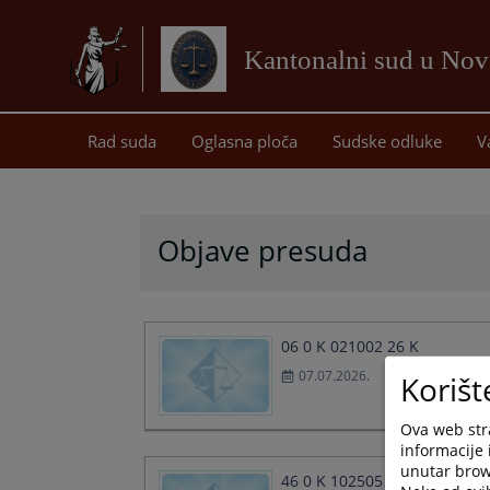
Kantonalni sud u No
Rad suda
Oglasna ploča
Sudske odluke
V
Objave presuda
06 0 K 021002 26 K
07.07.2026.
Korišt
Ova web stra
informacije 
unutar brows
46 0 K 102505 26 Kžk