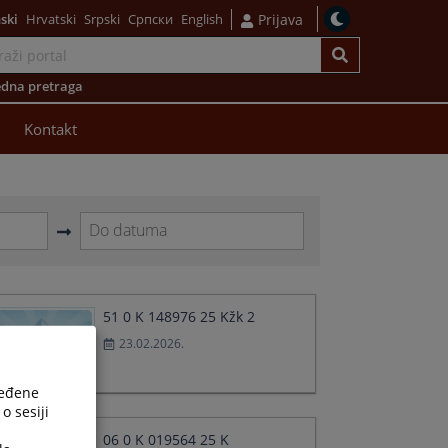
ski
Hrvatski
Srpski
Српски
English
Prijava
dna pretraga
Kontakt
Navigate
forward
to
interact
51 0 K 148976 25 Kžk 2
with
23.02.2026.
the
calendar
and
ređene
select
o sesiji
a
06 0 K 019564 25 K
date.