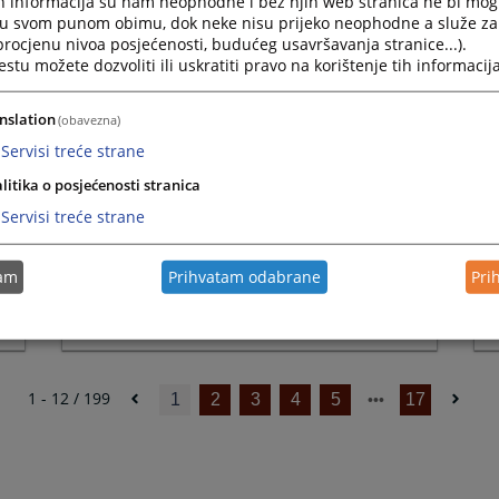
h informacija su nam neophodne i bez njih web stranica ne bi mog
Press
20.01.2026.
i u svom punom obimu, dok neke nisu prijeko neophodne a služe z
the
 procjenu nivoa posjećenosti, budućeg usavršavanja stranice...).
question
tu možete dozvoliti ili uskratiti pravo na korištenje tih informacija
mark
key
nslation
(obavezna)
to
06 0 K 015927 25 K 2
get
Servisi treće strane
25.09.2025.
the
litika o posjećenosti stranica
keyboard
shortcuts
Servisi treće strane
for
changing
06 0 K 021114 25 K
dates.
tam
Prihvatam odabrane
Pri
11.09.2025.
1 - 12 / 199
1
2
3
4
5
17