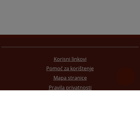
Korisni linkovi
Pomoć za korištenje
Mapa stranice
Pravila privatnosti
Redizajn web stranice je finansirala Evropska unija. Za njen sadržaj isključivo je odgovorno
Visoko sudsko i tužilačko vijeće BiH i ona ne odražava nužno stavove Evropske unije.