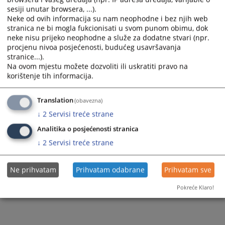
51 0 P 216765 24 Gz
sesiji unutar browsera, ...).
Neke od ovih informacija su nam neophodne i bez njih web
stranica ne bi mogla fukcionisati u svom punom obimu, dok
neke nisu prijeko neophodne a služe za dodatne stvari (npr.
139
PREGLEDA
procjenu nivoa posjećenosti, budućeg usavršavanja
stranice...).
Na ovom mjestu možete dozvoliti ili uskratiti pravo na
korištenje tih informacija.
Translation
(obavezna)
↓
2
Servisi treće strane
Analitika o posjećenosti stranica
↓
2
Servisi treće strane
Ne prihvatam
Prihvatam odabrane
Prihvatam sve
Pokreće Klaro!