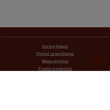
Korisni linkovi
Pomoć za korištenje
Mapa stranice
Pravila privatnosti
Redizajn web stranice je finansirala Evropska unija. Za njen sadržaj isključivo je odgovorno
Visoko sudsko i tužilačko vijeće BiH i ona ne odražava nužno stavove Evropske unije.