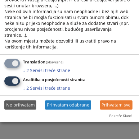
51 0 P 167170 25 Gz 2
sesiji unutar browsera, ...).
Neke od ovih informacija su nam neophodne i bez njih web
stranica ne bi mogla fukcionisati u svom punom obimu, dok
neke nisu prijeko neophodne a služe za dodatne stvari (npr.
140
PREGLEDA
procjenu nivoa posjećenosti, budućeg usavršavanja
stranice...).
Na ovom mjestu možete dozvoliti ili uskratiti pravo na
korištenje tih informacija.
Translation
(obavezna)
↓
2
Servisi treće strane
Analitika o posjećenosti stranica
↓
2
Servisi treće strane
Ne prihvatam
Prihvatam odabrane
Prihvatam sve
Pokreće Klaro!