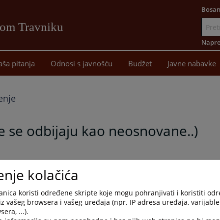
Bosan
vom Travniku
Idi
na
Napre
sadržaj
aša pitanja
Odnosi s javnošću
Budžet
Javne nabavke
enje
e se odbijaju kao neosnovane..)
enje kolačića
nica koristi određene skripte koje mogu pohranjivati i koristiti od
iz vašeg browsera i vašeg uređaja (npr. IP adresa uređaja, varijable 
era, ...).