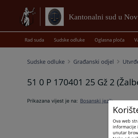
Kantonalni sud u No
Rad suda
Sudske odluke
Oglasna ploča
V
Sudske odluke
Građanski odjel
Utvrđ
51 0 P 170401 25 Gž 2 (Žalb
Prikazana vijest je na
:
Bosanski jezik
Korišt
Ova web stra
informacije 
unutar brows