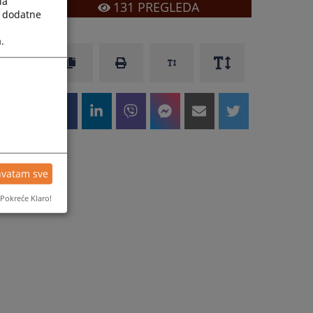
la
131
PREGLEDA
a dodatne
.
hvatam sve
Pokreće Klaro!