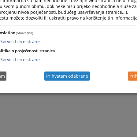
h informacija su nam neophodne i bez njih web stranica ne bi mog
i u svom punom obimu, dok neke nisu prijeko neophodne a služe z
 procjenu nivoa posjećenosti, budućeg usavršavanja stranice...).
tu možete dozvoliti ili uskratiti pravo na korištenje tih informacija
nslation
(obavezna)
Servisi treće strane
litika o posjećenosti stranica
Servisi treće strane
tam
Prihvatam odabrane
Pri