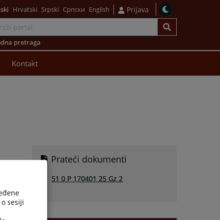
ski
Hrvatski
Srpski
Српски
English
Prijava
dna pretraga
Kontakt
Prateći dokumenti
51 0 P 170401 25 Gz 2
ređene
o sesiji