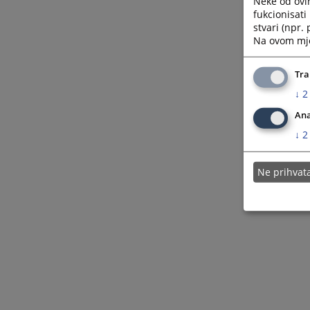
Neke od ovi
fukcionisat
stvari (npr.
Na ovom mjes
Tra
↓
2
Ana
↓
2
Ne prihva