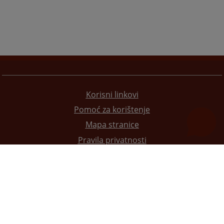
Korisni linkovi
Pomoć za korištenje
Mapa stranice
Pravila privatnosti
Redizajn web stranice je finansirala Evropska unija. Za njen sadržaj isključivo je odgovorno
Visoko sudsko i tužilačko vijeće BiH i ona ne odražava nužno stavove Evropske unije.