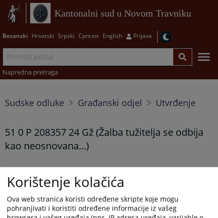
Kantonalni sud u Novom Travniku
Bosanski
Hrvatski
Srpski
Српски
English
Prijava
Napredna pretraga
Sudske odluke
Građanski odjel
Utvrđenje
51 0 P 208357 24 Gž (Žalba tužitelja se odbija
kao neosnovana...)
Prikazana vijest je na
:
Bosanski jezik
Korištenje kolačića
Prateći dokumenti
Ova web stranica koristi određene skripte koje mogu
pohranjivati i koristiti određene informacije iz vašeg
51 0 P 208357 24 Gz
browsera i vašeg uređaja (npr. IP adresa uređaja, varijable o