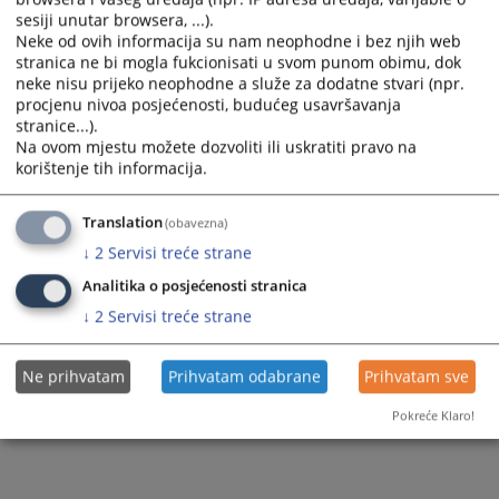
sesiji unutar browsera, ...).
Neke od ovih informacija su nam neophodne i bez njih web
stranica ne bi mogla fukcionisati u svom punom obimu, dok
142
PREGLEDA
neke nisu prijeko neophodne a služe za dodatne stvari (npr.
procjenu nivoa posjećenosti, budućeg usavršavanja
stranice...).
Na ovom mjestu možete dozvoliti ili uskratiti pravo na
korištenje tih informacija.
Translation
(obavezna)
↓
2
Servisi treće strane
Analitika o posjećenosti stranica
↓
2
Servisi treće strane
Ne prihvatam
Prihvatam odabrane
Prihvatam sve
Pokreće Klaro!