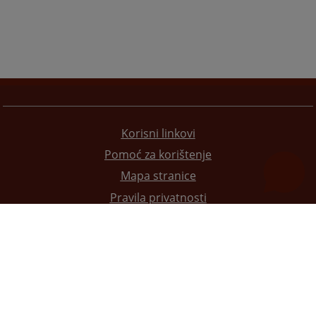
Korisni linkovi
Pomoć za korištenje
Mapa stranice
Pravila privatnosti
Redizajn web stranice je finansirala Evropska unija. Za njen sadržaj isključivo je odgovorno
Visoko sudsko i tužilačko vijeće BiH i ona ne odražava nužno stavove Evropske unije.