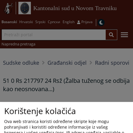
Kantonalni sud u Novom Travniku
Bosanski
Hrvatski
Srpski
Српски
English
Prijava
Napredna pretraga
Sudske odluke
Građanski odjel
Radni sporovi
51 0 Rs 217797 24 Rsž (Žalba tuženog se odbija
kao neosnovana...)
Prikazana vijest je na
:
Bosanski jezik
Korištenje kolačića
Prateći dokumenti
Ova web stranica koristi određene skripte koje mogu
pohranjivati i koristiti određene informacije iz vašeg
51 0 Rs 217797 24 Rsz
browsera i vašeg uređaja (npr. IP adresa uređaja, varijable o