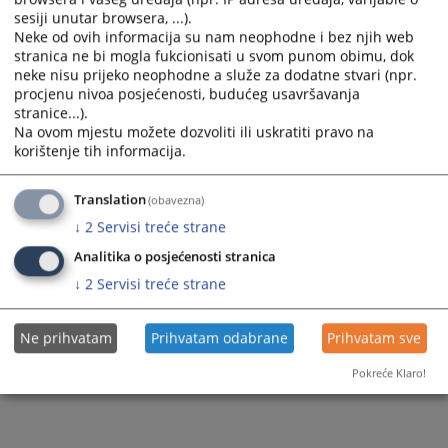
sesiji unutar browsera, ...).
Neke od ovih informacija su nam neophodne i bez njih web
stranica ne bi mogla fukcionisati u svom punom obimu, dok
180
PREGLEDA
neke nisu prijeko neophodne a služe za dodatne stvari (npr.
procjenu nivoa posjećenosti, budućeg usavršavanja
stranice...).
Na ovom mjestu možete dozvoliti ili uskratiti pravo na
korištenje tih informacija.
Translation
(obavezna)
↓
2
Servisi treće strane
Analitika o posjećenosti stranica
↓
2
Servisi treće strane
Ne prihvatam
Prihvatam odabrane
Prihvatam sve
Pokreće Klaro!