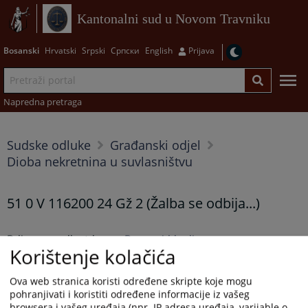
Kantonalni sud u Novom Travniku
Bosanski
Hrvatski
Srpski
Српски
English
Prijava
Napredna pretraga
Sudske odluke
Građanski odjel
Dioba nekretnina u suvlasništvu
51 0 V 116200 24 Gž 2 (Žalba se odbija...)
Prikazana vijest je na
:
Bosanski jezik
Korištenje kolačića
Prateći dokumenti
Ova web stranica koristi određene skripte koje mogu
pohranjivati i koristiti određene informacije iz vašeg
51 0 V 116200 24 Gz 2
browsera i vašeg uređaja (npr. IP adresa uređaja, varijable o