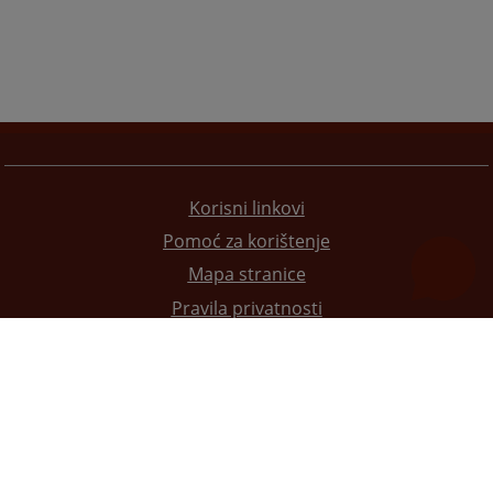
Korisni linkovi
Pomoć za korištenje
Mapa stranice
Pravila privatnosti
Redizajn web stranice je finansirala Evropska unija. Za njen sadržaj isključivo je odgovorno
Visoko sudsko i tužilačko vijeće BiH i ona ne odražava nužno stavove Evropske unije.