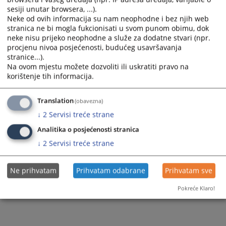
sesiji unutar browsera, ...).
Neke od ovih informacija su nam neophodne i bez njih web
stranica ne bi mogla fukcionisati u svom punom obimu, dok
221
PREGLEDA
neke nisu prijeko neophodne a služe za dodatne stvari (npr.
procjenu nivoa posjećenosti, budućeg usavršavanja
stranice...).
Na ovom mjestu možete dozvoliti ili uskratiti pravo na
korištenje tih informacija.
Translation
(obavezna)
↓
2
Servisi treće strane
Analitika o posjećenosti stranica
↓
2
Servisi treće strane
Ne prihvatam
Prihvatam odabrane
Prihvatam sve
Pokreće Klaro!