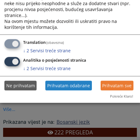
neke nisu prijeko neophodne a služe za dodatne stvari (npr.
procjenu nivoa posjećenosti, budućeg usavršavanja
stranice...).
Na ovom mjestu možete dozvoliti ili uskratiti pravo na
korištenje tih informacija.
Translation
(obavezna)
↓
2
Servisi treće strane
Analitika o posjećenosti stranica
↓
2
Servisi treće strane
Ne prihvatam
Prihvatam odabrane
Prihvatam sve
Pokreće Klaro!
Više...
Prikazana vijest je na
:
Bosanski jezik
222
PREGLEDA