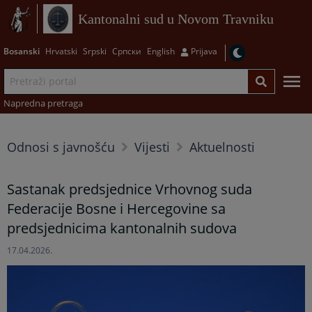
Kantonalni sud u Novom Travniku
Bosanski
Hrvatski
Srpski
Српски
English
Prijava
Napredna pretraga
Odnosi s javnošću
Vijesti
Aktuelnosti
Sastanak predsjednice Vrhovnog suda
Federacije Bosne i Hercegovine sa
predsjednicima kantonalnih sudova
17.04.2026.