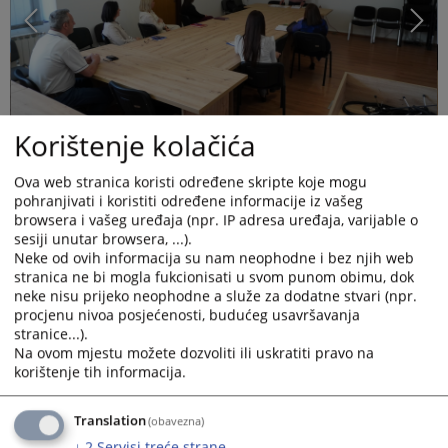
Korištenje kolačića
Ova web stranica koristi određene skripte koje mogu
pohranjivati i koristiti određene informacije iz vašeg
browsera i vašeg uređaja (npr. IP adresa uređaja, varijable o
sesiji unutar browsera, ...).
Neke od ovih informacija su nam neophodne i bez njih web
stranica ne bi mogla fukcionisati u svom punom obimu, dok
neke nisu prijeko neophodne a služe za dodatne stvari (npr.
Dana 24.04.2026.godine u okviru Strategije za implementaciju rodne
procjenu nivoa posjećenosti, budućeg usavršavanja
ravnopravnosti u pravosuđu u Bosni i Hercegovini u Kantonalnom sud u
stranice...).
Novom Travniku započeo je II stupanj
učenja znakovnog jezika.
Na ovom mjestu možete dozvoliti ili uskratiti pravo na
korištenje tih informacija.
Predsjednik Kantonalnog
suda u Novom Travniku, Davor Kelava istakao
je da će nastaviti kontinuirano poboljšavati pristup sudu kao i svim
Translation
(obavezna)
građanima regulirajući i uvodeći standarde za jednostavniju uslugu i
↓
2
Servisi treće strane