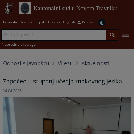
Kantonalni sud u Novom Travniku
Bosanski
Hrvatski
Srpski
Српски
English
Prijava
Napredna pretraga
Odnosi s javnošću
Vijesti
Aktuelnosti
Započeo II stupanj učenja znakovnog jezika
24.04.2026.