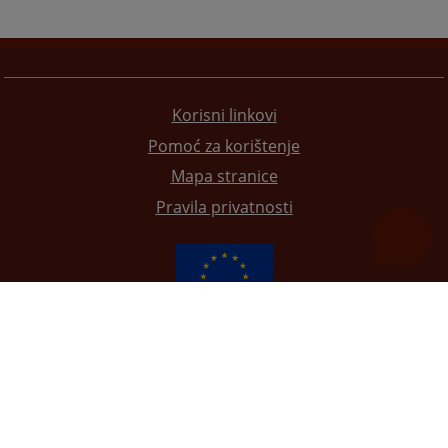
Korisni linkovi
Pomoć za korištenje
Mapa stranice
Pravila privatnosti
Redizajn web stranice je finansirala Evropska unija. Za njen sadržaj isključivo je odgovorno
Visoko sudsko i tužilačko vijeće BiH i ona ne odražava nužno stavove Evropske unije.
© 2021
Visoko sudsko i tužilačko vijeće