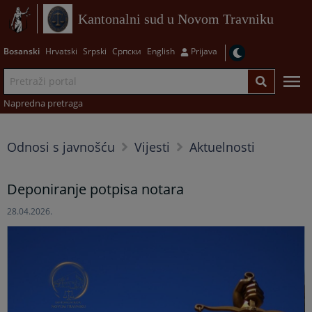
Kantonalni sud u Novom Travniku
Bosanski
Hrvatski
Srpski
Српски
English
Prijava
Napredna pretraga
Odnosi s javnošću
Vijesti
Aktuelnosti
Deponiranje potpisa notara
28.04.2026.