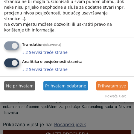
stranica ne bi mogla fukcionisati u svom punom obimu, dok
neke nisu prijeko neophodne a služe za dodatne stvari (npr.
procjenu nivoa posjećenosti, budućeg usavršavanja
stranice...).
Na ovom mjestu možete dozvoliti ili uskratiti pravo na
korištenje tih informacija.
Translation
(obavezna)
↓
2
Servisi treće strane
Analitika o posjećenosti stranica
↓
2
Servisi treće strane
Ne prihvatam
Prihvatam odabrane
Prihvatam sve
Dana 28.4.2026. godine pred predsjednikom Kantonalnog suda u Novom
Pokreće Klaro!
Travniku, Azra Ćemer iz Donjeg Vakufa izvršila je deponiranje potpisa
notara sa službenim sjedištem za područje Kantonalnog suda u Novom
Travniku.
Prikazana vijest je na
:
Bosanski jezik